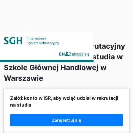
Internetowy System Rekrutacyjny
EN
Zaloguj się
(ISR) dla kandydatów na studia w
Szkole Głównej Handlowej w
Warszawie
Załóż konto w ISR, aby wziąć udział w rekrutacji
na studia
Zarejestruj się